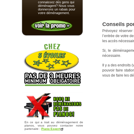
connaissez des gens qui
déménagent? Nous vous
donnerons un rabais pour
votre déménagement.
Conseils po
Prévoyez réserver 
l’entrée de votre d
les accès nécessair
Si, le déménagemen
nécessaire.
Il y a des endroits
pouvoir faire stat
vous de faire les 
En ce qui a trait au déménagement de
pianos, vous pouvez contacter notre
partenaire :
Piano Expert
.