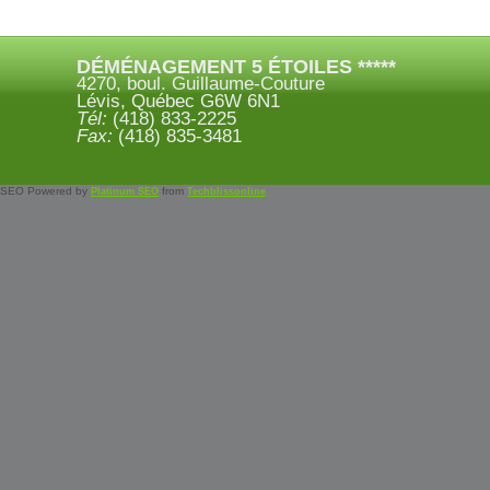
DÉMÉNAGEMENT 5 ÉTOILES *****
4270, boul. Guillaume-Couture
Lévis, Québec G6W 6N1
Tél:
(418) 833-2225
Fax:
(418) 835-3481
SEO Powered by
from
Platinum SEO
Techblissonline