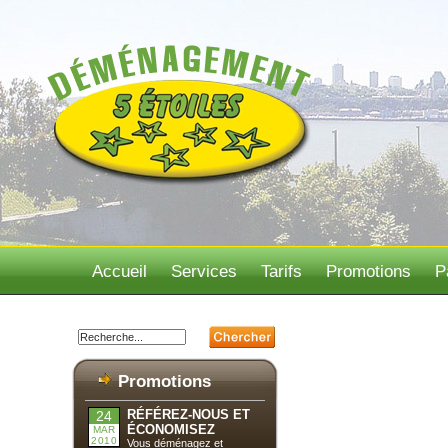
Accueil
Services
Tarifs
Promotions
P
Promotions
RÉFÉREZ-NOUS ET
24
ÉCONOMISEZ
MAR
2010
Vous déménagez et