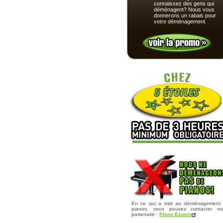
connaissez des gens qui
déménagent? Nous vous
donnerons un rabais pour
votre déménagement.
En ce qui a trait au déménagement
pianos, vous pouvez contacter no
partenaire :
Piano Expert
.