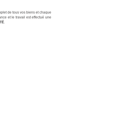
mplet de tous vos biens et chaque
ance et le travail est effectué une
ITÉ
.