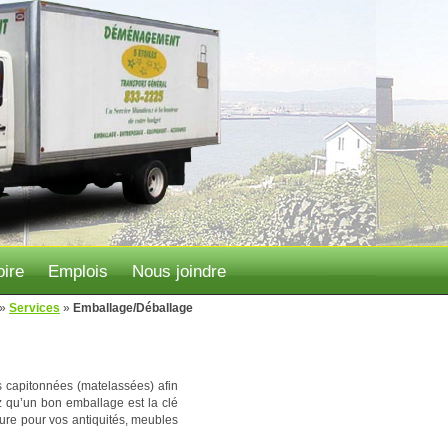
ire
Emplois
Nous joindre
»
Services
»
Emballage/Déballage
s capitonnées (matelassées) afin
 qu’un bon emballage est la clé
re pour vos antiquités, meubles