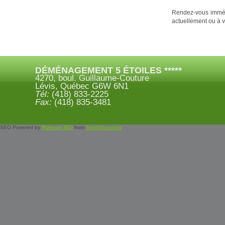
Rendez-vous immé
actuellement ou à v
DÉMÉNAGEMENT 5 ÉTOILES *****
4270, boul. Guillaume-Couture
Lévis, Québec G6W 6N1
Tél:
(418) 833-2225
Fax:
(418) 835-3481
SEO Powered by
from
Platinum SEO
Techblissonline