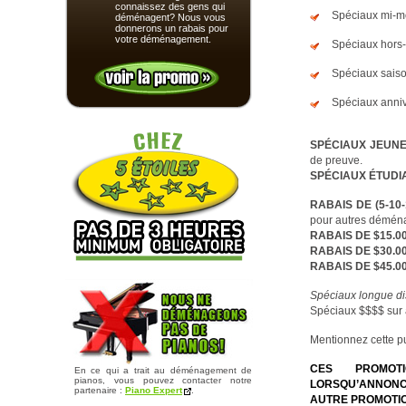
connaissez des gens qui
Spéciaux mi-m
déménagent? Nous vous
donnerons un rabais pour
votre déménagement.
Spéciaux hors-
Spéciaux saiso
Spéciaux anniv
SPÉCIAUX JEUNE
de preuve.
SPÉCIAUX ÉTUDI
RABAIS DE (5-10
pour autres démén
RABAIS DE $15.0
RABAIS DE $30.0
RABAIS DE $45.0
Spéciaux longue di
Spéciaux $$$$ sur
Mentionnez cette p
CES PROMOT
En ce qui a trait au déménagement de
pianos, vous pouvez contacter notre
LORSQU’ANNONC
partenaire :
Piano Expert
.
AUTRE PROMOTIO