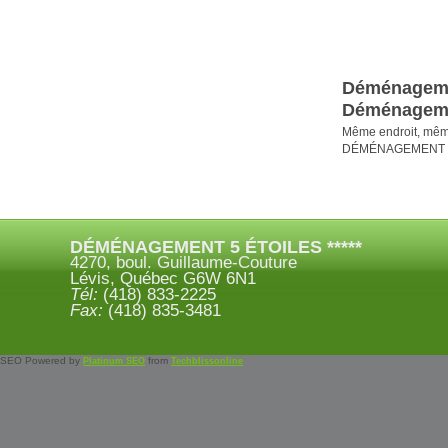
Déménageme
Déménagem
Même endroit, même 
DÉMÉNAGEMENT 5 
DÉMÉNAGEMENT 5 ÉTOILES *****
4270, boul. Guillaume-Couture
Lévis, Québec G6W 6N1
Tél:
(418) 833-2225
Fax:
(418) 835-3481
SEO Powered by
from
Platinum SEO
Techblissonline