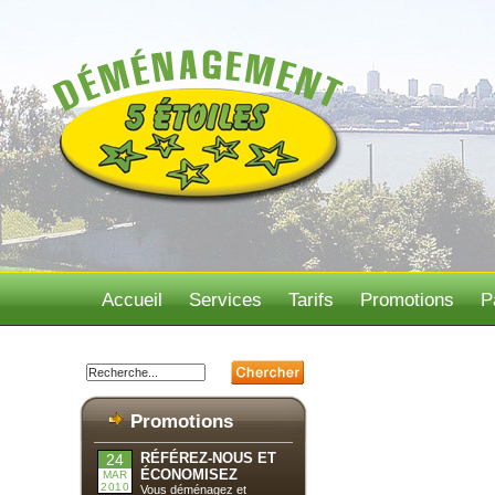
Accueil
Services
Tarifs
Promotions
P
Promotions
RÉFÉREZ-NOUS ET
24
ÉCONOMISEZ
MAR
2010
Vous déménagez et