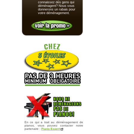
connaissez des gens qui
déménagent? Nous vous
donnerons un rabais pour
votre déménagement.
En ce qui a trait au déménagement de
pianos, vous pouvez contacter notre
partenaire :
Piano Expert
.